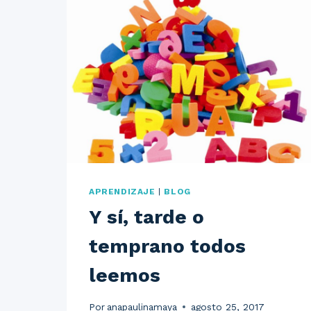
CASA
¿NECESITAMOS
BUSCARLA?
APRENDIZAJE
|
BLOG
Y sí, tarde o
temprano todos
leemos
Por
anapaulinamaya
agosto 25, 2017