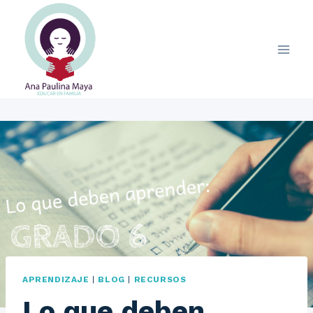
Saltar
al
contenido
APRENDIZAJE
|
BLOG
|
RECURSOS
Lo que deben