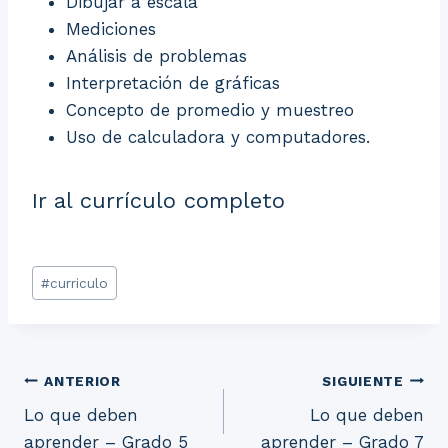
Dibujar a escala
Mediciones
Análisis de problemas
Interpretación de gráficas
Concepto de promedio y muestreo
Uso de calculadora y computadores.
Ir al currículo completo
Etiquetas
#
curriculo
de
la
entrada:
Navegación
ANTERIOR
SIGUIENTE
Lo que deben
Lo que deben
de
aprender – Grado 5
aprender – Grado 7