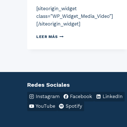
[siteorigin_widget
class=”WP_Widget_Media_Video”]
[/siteorigin_widget]
SITUACIÓN
LEER MÁS
LEGAL
DE
LA
EDUCACIÓN
EN
CASA
EN
COLOMBIA
Redes Sociales
Instagram
Facebook
LinkedIn
YouTube
Spotify