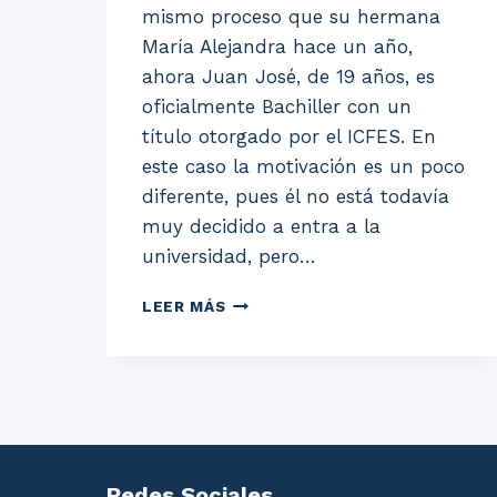
mismo proceso que su hermana
María Alejandra hace un año,
ahora Juan José, de 19 años, es
oficialmente Bachiller con un
título otorgado por el ICFES. En
este caso la motivación es un poco
diferente, pues él no está todavía
muy decidido a entra a la
universidad, pero…
Y
LEER MÁS
YA
SON
DOS
BACHILLERES
EN
CASA
Redes Sociales