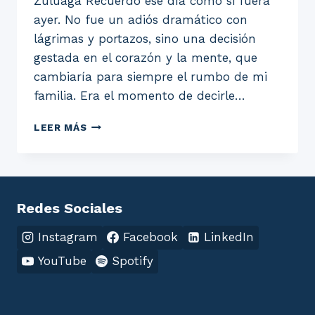
Zuluaga Recuerdo ese día como si fuera
ayer. No fue un adiós dramático con
lágrimas y portazos, sino una decisión
gestada en el corazón y la mente, que
cambiaría para siempre el rumbo de mi
familia. Era el momento de decirle…
EL
LEER MÁS
DÍA
QUE
LE
DIJIMOS
ADIOS
Redes Sociales
AL
COLEGIO
Instagram
Facebook
LinkedIn
YouTube
Spotify