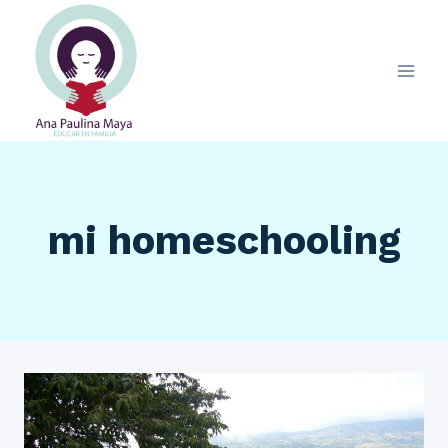
Saltar
al
contenido
mi homeschooling