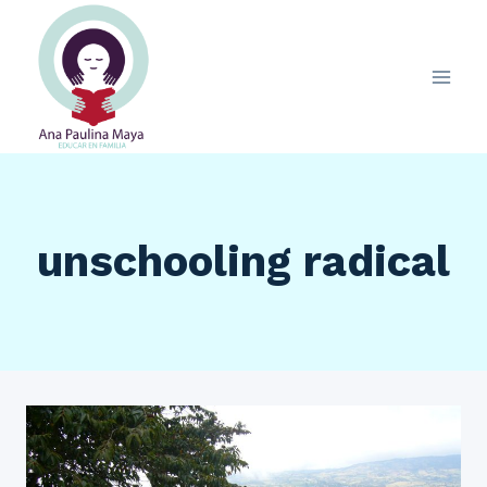
Saltar
al
contenido
unschooling radical