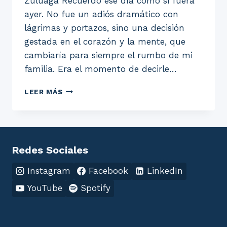
Zuluaga Recuerdo ese día como si fuera
ayer. No fue un adiós dramático con
lágrimas y portazos, sino una decisión
gestada en el corazón y la mente, que
cambiaría para siempre el rumbo de mi
familia. Era el momento de decirle…
EL
LEER MÁS
DÍA
QUE
LE
DIJIMOS
ADIOS
Redes Sociales
AL
COLEGIO
Instagram
Facebook
LinkedIn
YouTube
Spotify