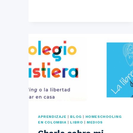
EL
PERIÓDICO
EL
PAÍS,
DE
CALI
APRENDIZAJE
|
BLOG
|
HOMESCHOOLING
EN COLOMBIA
|
LIBRO
|
MEDIOS