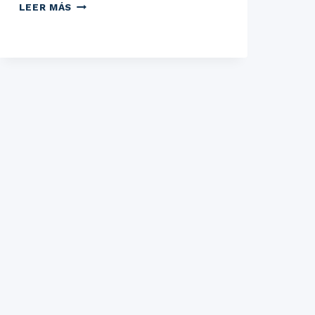
ARTÍCULO:
LEER MÁS
EDUCADOS
POR
FUERA
DE
LA
ESCUELA