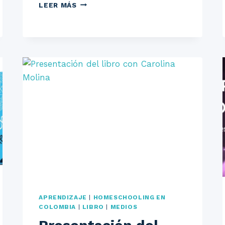
ENTREVISTA
LEER MÁS
EN
EL
COLOQUIO
–
LIBRO
NADIE
SE
SALVA
SOLO
APRENDIZAJE
|
HOMESCHOOLING EN
COLOMBIA
|
LIBRO
|
MEDIOS