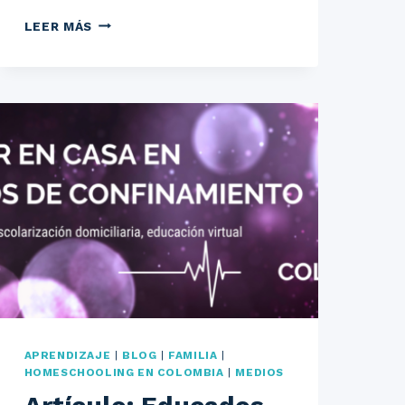
PRESENTACIÓN
LEER MÁS
DEL
LIBRO
CON
ALEJANDRA
JARAMILLO
APRENDIZAJE
|
BLOG
|
FAMILIA
|
HOMESCHOOLING EN COLOMBIA
|
MEDIOS