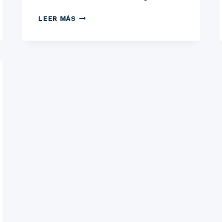
PRESENTACIÓN
LEER MÁS
DEL
LIBRO
CON
CAROLINA
MOLINA