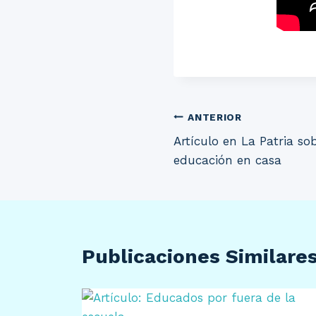
Navegación
ANTERIOR
Artículo en La Patria sob
de
educación en casa
entradas
Publicaciones Similare