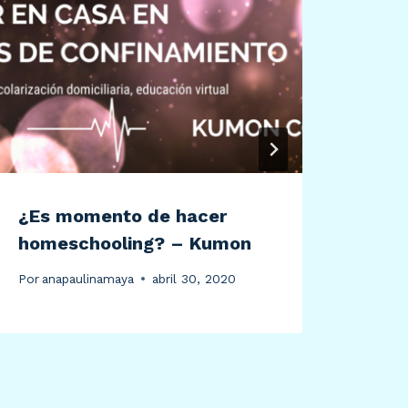
¿Es momento de hacer
A lo
homeschooling? – Kumon
Por
an
Por
anapaulinamaya
abril 30, 2020