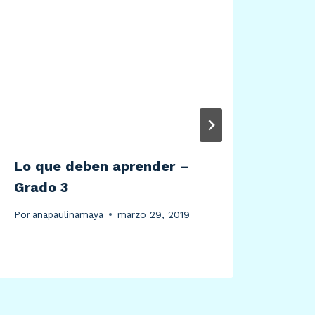
Lo que deben aprender –
Tele
Grado 3
Unsc
Por
anapaulinamaya
marzo 29, 2019
Por
an