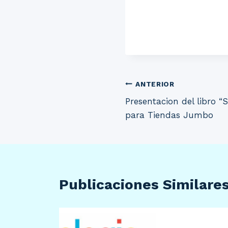
Navegación
ANTERIOR
Presentacion del libro “Si
de
para Tiendas Jumbo
entradas
Publicaciones Similare