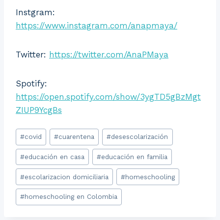
Instgram:
https://www.instagram.com/anapmaya/
Twitter:
https://twitter.com/AnaPMaya
Spotify:
https://open.spotify.com/show/3ygTD5gBzMgt
ZIUP9YcgBs
Etiquetas
#
covid
#
cuarentena
#
desescolarización
de
#
educación en casa
#
educación en familia
la
entrada:
#
escolarizacion domiciliaria
#
homeschooling
#
homeschooling en Colombia